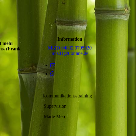
Information
t mehr
MiZD 04832 9795920
ns. (Frank
mizd1@t-online.de
Kommunikationsstraining
Supervision
Marte Meo