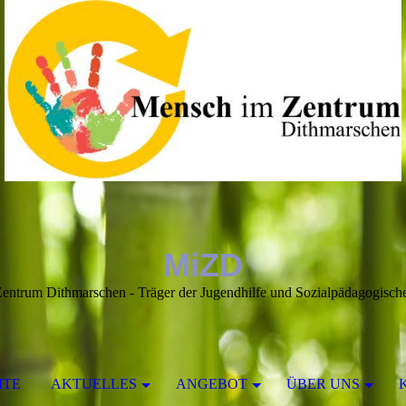
MiZD
entrum Dithmarschen - Träger der Jugendhilfe und Sozialpädagogische
ITE
AKTUELLES
ANGEBOT
ÜBER UNS