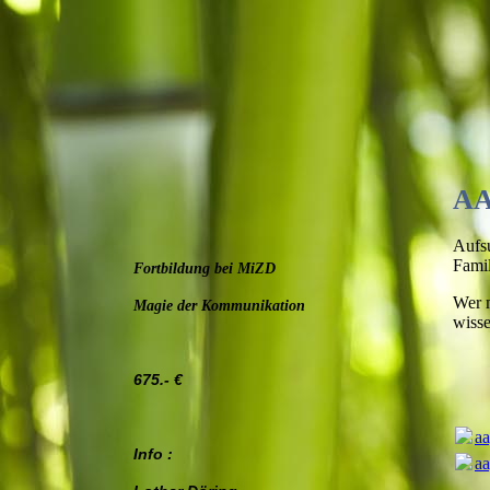
A
Aufsu
Famil
Fortbildung bei MiZD
Wer m
Magie der Kommunikation
wisse
675.- €
aa
Info :
aa