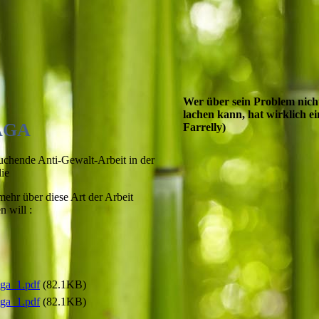
Wer über sein Problem nich
lachen kann, hat wirklich ei
AGA
Farrelly)
chende Anti-Gewalt-Arbeit in der
ie
ehr über diese Art der Arbeit
n will :
ga_1.pdf
(82.1KB)
ga_1.pdf
(82.1KB)